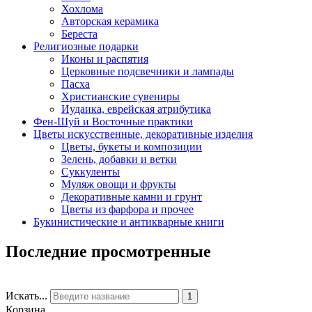
Хохлома
Авторская керамика
Береста
Религиозные подарки
Иконы и распятия
Церковные подсвечники и лампады
Пасха
Христианские сувениры
Иудаика, еврейская атрибутика
Фен-Шуй и Восточные практики
Цветы искусственные, декоративные изделия
Цветы, букеты и композиции
Зелень, добавки и ветки
Суккуленты
Муляж овощи и фрукты
Декоративные камни и грунт
Цветы из фарфора и прочее
Букинистические и антикварные книги
Последние просмотренные
Искать...
1
Корзина