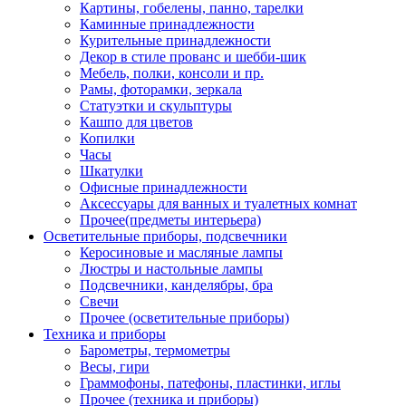
Картины, гобелены, панно, тарелки
Каминные принадлежности
Курительные принадлежности
Декор в стиле прованс и шебби-шик
Мебель, полки, консоли и пр.
Рамы, фоторамки, зеркала
Статуэтки и скульптуры
Кашпо для цветов
Копилки
Часы
Шкатулки
Офисные принадлежности
Аксессуары для ванных и туалетных комнат
Прочее(предметы интерьера)
Осветительные приборы, подсвечники
Керосиновые и масляные лампы
Люстры и настольные лампы
Подсвечники, канделябры, бра
Свечи
Прочее (осветительные приборы)
Техника и приборы
Барометры, термометры
Весы, гири
Граммофоны, патефоны, пластинки, иглы
Прочее (техника и приборы)