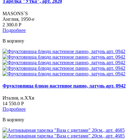
Тарелка "Утка", арт. 2820
MASONS`S
Англия, 1950-е
2 300.0
Р
Подробнее
В корзину
Фруктовница блюдо настенное панно, латунь арт. 0942
Италия, н.ХХв
14 550.0
Р
Подробнее
В корзину