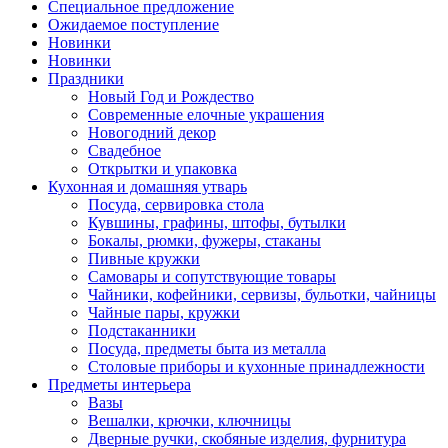
Специальное предложение
Ожидаемое поступление
Новинки
Новинки
Праздники
Новый Год и Рождество
Современные елочные украшения
Новогодний декор
Свадебное
Открытки и упаковка
Кухонная и домашняя утварь
Посуда, сервировка стола
Кувшины, графины, штофы, бутылки
Бокалы, рюмки, фужеры, стаканы
Пивные кружки
Самовары и сопутствующие товары
Чайники, кофейники, сервизы, бульотки, чайницы
Чайные пары, кружки
Подстаканники
Посуда, предметы быта из металла
Столовые приборы и кухонные принадлежности
Предметы интерьера
Вазы
Вешалки, крючки, ключницы
Дверные ручки, скобяные изделия, фурнитура