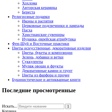
Хохлома
Авторская керамика
Береста
Религиозные подарки
Иконы и распятия
Церковные подсвечники и лампады
Пасха
Христианские сувениры
Иудаика, еврейская атрибутика
Фен-Шуй и Восточные практики
Цветы искусственные, декоративные изделия
Цветы, букеты и композиции
Зелень, добавки и ветки
Суккуленты
Муляж овощи и фрукты
Декоративные камни и грунт
Цветы из фарфора и прочее
Букинистические и антикварные книги
Последние просмотренные
Искать...
1
Корзина