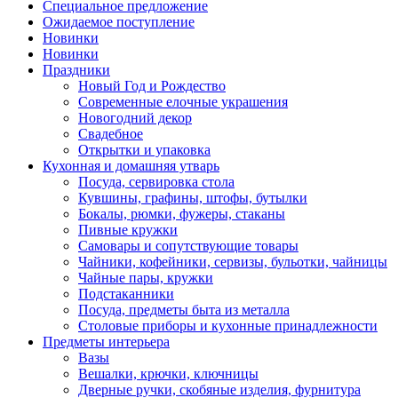
Специальное предложение
Ожидаемое поступление
Новинки
Новинки
Праздники
Новый Год и Рождество
Современные елочные украшения
Новогодний декор
Свадебное
Открытки и упаковка
Кухонная и домашняя утварь
Посуда, сервировка стола
Кувшины, графины, штофы, бутылки
Бокалы, рюмки, фужеры, стаканы
Пивные кружки
Самовары и сопутствующие товары
Чайники, кофейники, сервизы, бульотки, чайницы
Чайные пары, кружки
Подстаканники
Посуда, предметы быта из металла
Столовые приборы и кухонные принадлежности
Предметы интерьера
Вазы
Вешалки, крючки, ключницы
Дверные ручки, скобяные изделия, фурнитура