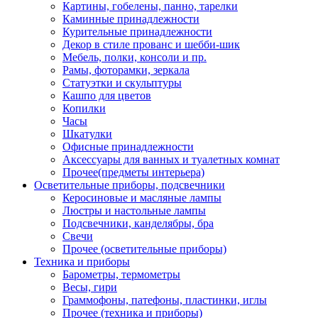
Картины, гобелены, панно, тарелки
Каминные принадлежности
Курительные принадлежности
Декор в стиле прованс и шебби-шик
Мебель, полки, консоли и пр.
Рамы, фоторамки, зеркала
Статуэтки и скульптуры
Кашпо для цветов
Копилки
Часы
Шкатулки
Офисные принадлежности
Аксессуары для ванных и туалетных комнат
Прочее(предметы интерьера)
Осветительные приборы, подсвечники
Керосиновые и масляные лампы
Люстры и настольные лампы
Подсвечники, канделябры, бра
Свечи
Прочее (осветительные приборы)
Техника и приборы
Барометры, термометры
Весы, гири
Граммофоны, патефоны, пластинки, иглы
Прочее (техника и приборы)