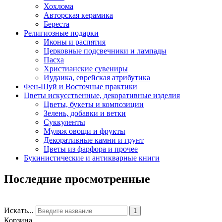
Хохлома
Авторская керамика
Береста
Религиозные подарки
Иконы и распятия
Церковные подсвечники и лампады
Пасха
Христианские сувениры
Иудаика, еврейская атрибутика
Фен-Шуй и Восточные практики
Цветы искусственные, декоративные изделия
Цветы, букеты и композиции
Зелень, добавки и ветки
Суккуленты
Муляж овощи и фрукты
Декоративные камни и грунт
Цветы из фарфора и прочее
Букинистические и антикварные книги
Последние просмотренные
Искать...
1
Корзина