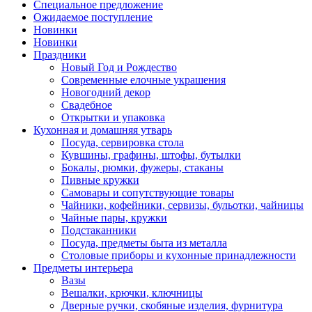
Специальное предложение
Ожидаемое поступление
Новинки
Новинки
Праздники
Новый Год и Рождество
Современные елочные украшения
Новогодний декор
Свадебное
Открытки и упаковка
Кухонная и домашняя утварь
Посуда, сервировка стола
Кувшины, графины, штофы, бутылки
Бокалы, рюмки, фужеры, стаканы
Пивные кружки
Самовары и сопутствующие товары
Чайники, кофейники, сервизы, бульотки, чайницы
Чайные пары, кружки
Подстаканники
Посуда, предметы быта из металла
Столовые приборы и кухонные принадлежности
Предметы интерьера
Вазы
Вешалки, крючки, ключницы
Дверные ручки, скобяные изделия, фурнитура