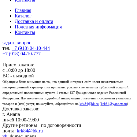
Главная
Каталог
Доставка и оплата
Полезная информация
Контакты
задать вопрос
тел.
+7 (918)
04-10-444
+7 (918)
04-10-777
Прием заказов:
с
10:00
до
18:00
ВС - выходной
Обращаем Ваше внимание на то, что данный интернет-сайт носит исключительно
информационный характер и ни при каких условичх не является публичной офертой,
определяемой положениями пункта 1 статьи 437 Гражданского кодекса Российской
Федерации. Для получения подробной информации о наличии и стоимости указанных
товаров и (или) услуг, пожалуйста, обращайтесь на
krk84@bk.ru
(
krk84@yandex.ru
)
Доставка заказов:
г. Анапа
пн-сб
10:00-19:00
Другие регионы - по договоренности
почта:
krk84@bk.ru
vk
: /kupec_anapa