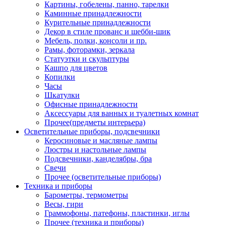
Картины, гобелены, панно, тарелки
Каминные принадлежности
Курительные принадлежности
Декор в стиле прованс и шебби-шик
Мебель, полки, консоли и пр.
Рамы, фоторамки, зеркала
Статуэтки и скульптуры
Кашпо для цветов
Копилки
Часы
Шкатулки
Офисные принадлежности
Аксессуары для ванных и туалетных комнат
Прочее(предметы интерьера)
Осветительные приборы, подсвечники
Керосиновые и масляные лампы
Люстры и настольные лампы
Подсвечники, канделябры, бра
Свечи
Прочее (осветительные приборы)
Техника и приборы
Барометры, термометры
Весы, гири
Граммофоны, патефоны, пластинки, иглы
Прочее (техника и приборы)