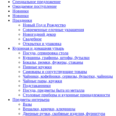
Специальное предложение
Ожидаемое поступление
Новинки
Новинки
Праздники
Новый Год и Рождество
Современные елочные украшения
Новогодний декор
Свадебное
Открытки и упаковка
Кухонная и домашняя утварь
Посуда, сервировка стола
Кувшины, графины, штофы, бутылки
Бокалы, рюмки, фужеры, стаканы
Пивные кружки
Самовары и сопутствующие товары
Чайники, кофейники, сервизы, бульотки, чайницы
Чайные пары, кружки
Подстаканники
Посуда, предметы быта из металла
Столовые приборы и кухонные принадлежности
Предметы интерьера
Вазы
Вешалки, крючки, ключницы
Дверные ручки, скобяные изделия, фурнитура