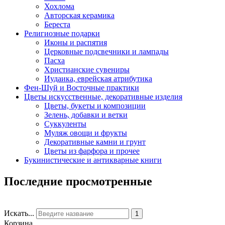
Хохлома
Авторская керамика
Береста
Религиозные подарки
Иконы и распятия
Церковные подсвечники и лампады
Пасха
Христианские сувениры
Иудаика, еврейская атрибутика
Фен-Шуй и Восточные практики
Цветы искусственные, декоративные изделия
Цветы, букеты и композиции
Зелень, добавки и ветки
Суккуленты
Муляж овощи и фрукты
Декоративные камни и грунт
Цветы из фарфора и прочее
Букинистические и антикварные книги
Последние просмотренные
Искать...
1
Корзина