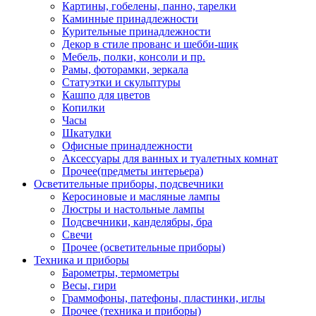
Картины, гобелены, панно, тарелки
Каминные принадлежности
Курительные принадлежности
Декор в стиле прованс и шебби-шик
Мебель, полки, консоли и пр.
Рамы, фоторамки, зеркала
Статуэтки и скульптуры
Кашпо для цветов
Копилки
Часы
Шкатулки
Офисные принадлежности
Аксессуары для ванных и туалетных комнат
Прочее(предметы интерьера)
Осветительные приборы, подсвечники
Керосиновые и масляные лампы
Люстры и настольные лампы
Подсвечники, канделябры, бра
Свечи
Прочее (осветительные приборы)
Техника и приборы
Барометры, термометры
Весы, гири
Граммофоны, патефоны, пластинки, иглы
Прочее (техника и приборы)