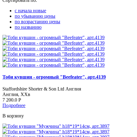
Сортировать по:
c начала новые
по убыванию цены
по возрастанию цены
по названию
Тоби кувшин - огромный "Beefeater", арт.4139
Staffordshire Shorter & Son Ltd Англия
Англия, ХХв
7 200.0
Р
Подробнее
В корзину