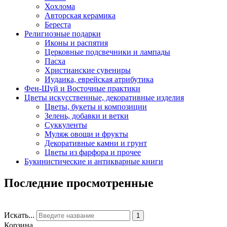
Хохлома
Авторская керамика
Береста
Религиозные подарки
Иконы и распятия
Церковные подсвечники и лампады
Пасха
Христианские сувениры
Иудаика, еврейская атрибутика
Фен-Шуй и Восточные практики
Цветы искусственные, декоративные изделия
Цветы, букеты и композиции
Зелень, добавки и ветки
Суккуленты
Муляж овощи и фрукты
Декоративные камни и грунт
Цветы из фарфора и прочее
Букинистические и антикварные книги
Последние просмотренные
Искать...
1
Корзина