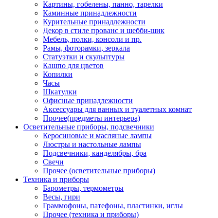
Картины, гобелены, панно, тарелки
Каминные принадлежности
Курительные принадлежности
Декор в стиле прованс и шебби-шик
Мебель, полки, консоли и пр.
Рамы, фоторамки, зеркала
Статуэтки и скульптуры
Кашпо для цветов
Копилки
Часы
Шкатулки
Офисные принадлежности
Аксессуары для ванных и туалетных комнат
Прочее(предметы интерьера)
Осветительные приборы, подсвечники
Керосиновые и масляные лампы
Люстры и настольные лампы
Подсвечники, канделябры, бра
Свечи
Прочее (осветительные приборы)
Техника и приборы
Барометры, термометры
Весы, гири
Граммофоны, патефоны, пластинки, иглы
Прочее (техника и приборы)