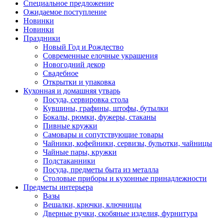
Специальное предложение
Ожидаемое поступление
Новинки
Новинки
Праздники
Новый Год и Рождество
Современные елочные украшения
Новогодний декор
Свадебное
Открытки и упаковка
Кухонная и домашняя утварь
Посуда, сервировка стола
Кувшины, графины, штофы, бутылки
Бокалы, рюмки, фужеры, стаканы
Пивные кружки
Самовары и сопутствующие товары
Чайники, кофейники, сервизы, бульотки, чайницы
Чайные пары, кружки
Подстаканники
Посуда, предметы быта из металла
Столовые приборы и кухонные принадлежности
Предметы интерьера
Вазы
Вешалки, крючки, ключницы
Дверные ручки, скобяные изделия, фурнитура