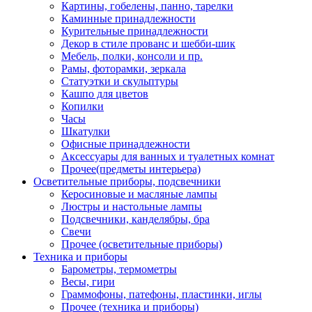
Картины, гобелены, панно, тарелки
Каминные принадлежности
Курительные принадлежности
Декор в стиле прованс и шебби-шик
Мебель, полки, консоли и пр.
Рамы, фоторамки, зеркала
Статуэтки и скульптуры
Кашпо для цветов
Копилки
Часы
Шкатулки
Офисные принадлежности
Аксессуары для ванных и туалетных комнат
Прочее(предметы интерьера)
Осветительные приборы, подсвечники
Керосиновые и масляные лампы
Люстры и настольные лампы
Подсвечники, канделябры, бра
Свечи
Прочее (осветительные приборы)
Техника и приборы
Барометры, термометры
Весы, гири
Граммофоны, патефоны, пластинки, иглы
Прочее (техника и приборы)