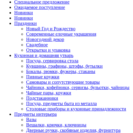
Специальное предложение
Ожидаемое поступление
Новинки
Новинки
Праздники
Новый Год и Рождество
Современные елочные украшения
Новогодний декор
Свадебное
Открытки и упаковка
Кухонная и домашняя утварь
Посуда, сервировка стола
Кувшины, графины, штофы, бутылки
Бокалы, рюмки, фужеры, стаканы
Пивные кружки
Самовары и сопутствующие товары
Чайники, кофейники, сервизы, бульотки, чайницы
Чайные пары, кружки
Подстаканники
Посуда, предметы быта из металла
Столовые приборы и кухонные принадлежности
Предметы интерьера
Вазы
Вешалки, крючки, ключницы
Дверные ручки, скобяные изделия, фурнитура