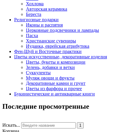
Хохлома
Авторская керамика
Береста
Религиозные подарки
Иконы и распятия
Церковные подсвечники и лампады
Пасха
Христианские сувениры
Иудаика, еврейская атрибутика
Фен-Шуй и Восточные практики
Цветы искусственные, декоративные изделия
Цветы, букеты и композиции
Зелень, добавки и ветки
Суккуленты
Муляж овощи и фрукты
Декоративные камни и грунт
Цветы из фарфора и прочее
Букинистические и антикварные книги
Последние просмотренные
Искать...
1
Корзина