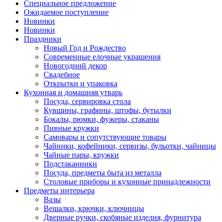
Специальное предложение
Ожидаемое поступление
Новинки
Новинки
Праздники
Новый Год и Рождество
Современные елочные украшения
Новогодний декор
Свадебное
Открытки и упаковка
Кухонная и домашняя утварь
Посуда, сервировка стола
Кувшины, графины, штофы, бутылки
Бокалы, рюмки, фужеры, стаканы
Пивные кружки
Самовары и сопутствующие товары
Чайники, кофейники, сервизы, бульотки, чайницы
Чайные пары, кружки
Подстаканники
Посуда, предметы быта из металла
Столовые приборы и кухонные принадлежности
Предметы интерьера
Вазы
Вешалки, крючки, ключницы
Дверные ручки, скобяные изделия, фурнитура