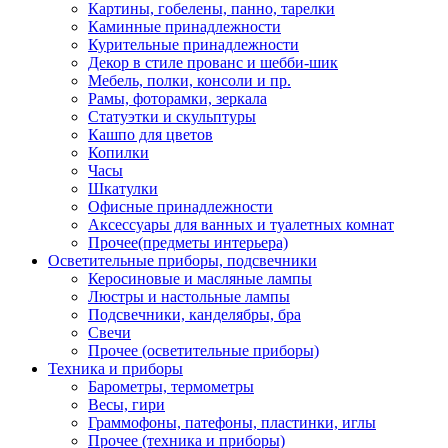
Картины, гобелены, панно, тарелки
Каминные принадлежности
Курительные принадлежности
Декор в стиле прованс и шебби-шик
Мебель, полки, консоли и пр.
Рамы, фоторамки, зеркала
Статуэтки и скульптуры
Кашпо для цветов
Копилки
Часы
Шкатулки
Офисные принадлежности
Аксессуары для ванных и туалетных комнат
Прочее(предметы интерьера)
Осветительные приборы, подсвечники
Керосиновые и масляные лампы
Люстры и настольные лампы
Подсвечники, канделябры, бра
Свечи
Прочее (осветительные приборы)
Техника и приборы
Барометры, термометры
Весы, гири
Граммофоны, патефоны, пластинки, иглы
Прочее (техника и приборы)