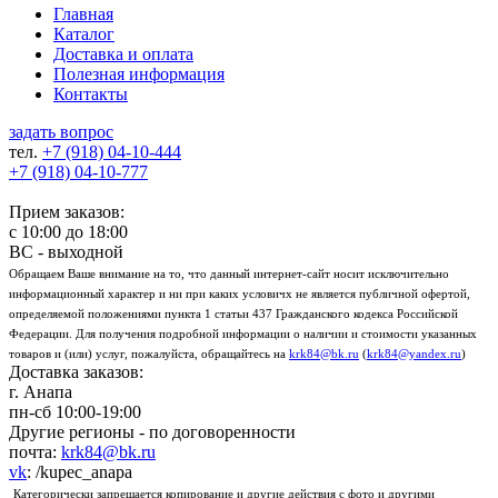
Главная
Каталог
Доставка и оплата
Полезная информация
Контакты
задать вопрос
тел.
+7 (918)
04-10-444
+7 (918)
04-10-777
Прием заказов:
с
10:00
до
18:00
ВС - выходной
Обращаем Ваше внимание на то, что данный интернет-сайт носит исключительно
информационный характер и ни при каких условичх не является публичной офертой,
определяемой положениями пункта 1 статьи 437 Гражданского кодекса Российской
Федерации. Для получения подробной информации о наличии и стоимости указанных
товаров и (или) услуг, пожалуйста, обращайтесь на
krk84@bk.ru
(
krk84@yandex.ru
)
Доставка заказов:
г. Анапа
пн-сб
10:00-19:00
Другие регионы - по договоренности
почта:
krk84@bk.ru
vk
: /kupec_anapa
Категорически запрещается копирование и другие действия с фото и другими