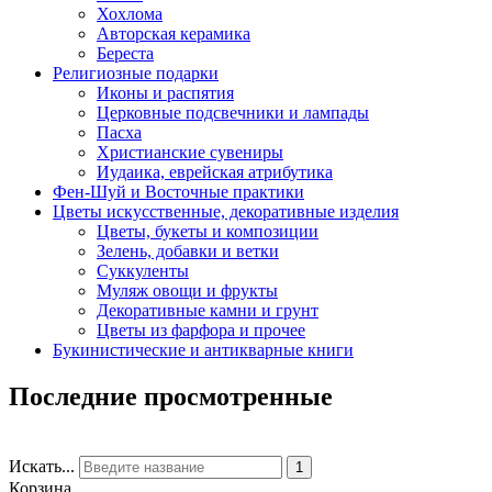
Хохлома
Авторская керамика
Береста
Религиозные подарки
Иконы и распятия
Церковные подсвечники и лампады
Пасха
Христианские сувениры
Иудаика, еврейская атрибутика
Фен-Шуй и Восточные практики
Цветы искусственные, декоративные изделия
Цветы, букеты и композиции
Зелень, добавки и ветки
Суккуленты
Муляж овощи и фрукты
Декоративные камни и грунт
Цветы из фарфора и прочее
Букинистические и антикварные книги
Последние просмотренные
Искать...
1
Корзина