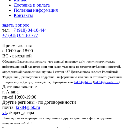
Доставка и оплата
Полезная информация
Контакты
задать вопрос
тел.
+7 (918)
04-10-444
+7 (918)
04-10-777
Прием заказов:
с
10:00
до
18:00
ВС - выходной
Обращаем Ваше внимание на то, что данный интернет-сайт носит исключительно
информационный характер и ни при каких условичх не является публичной офертой,
определяемой положениями пункта 1 статьи 437 Гражданского кодекса Российской
Федерации. Для получения подробной информации о наличии и стоимости указанных
товаров и (или) услуг, пожалуйста, обращайтесь на
krk84@bk.ru
(
krk84@yandex.ru
)
Доставка заказов:
г. Анапа
пн-сб
10:00-19:00
Другие регионы - по договоренности
почта:
krk84@bk.ru
vk
: /kupec_anapa
Категорически запрещается копирование и другие действия с фото и другими
материалами сайта!!!