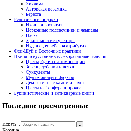
Хохлома
Авторская керамика
Береста
Религиозные подарки
Иконы и распятия
Церковные подсвечники и лампады
Пасха
Христианские сувениры
Иудаика, еврейская атрибутика
Фен-Шуй и Восточные практики
Цветы искусственные, декоративные изделия
Цветы, букеты и композиции
Зелень, добавки и ветки
Суккуленты
Муляж овощи и фрукты
Декоративные камни и грунт
Цветы из фарфора и прочее
Букинистические и антикварные книги
Последние просмотренные
Искать...
1
Корзина