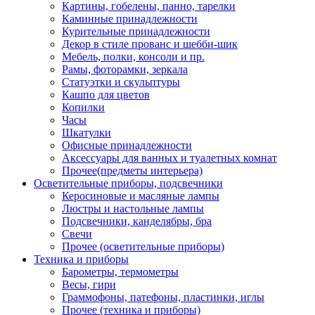
Картины, гобелены, панно, тарелки
Каминные принадлежности
Курительные принадлежности
Декор в стиле прованс и шебби-шик
Мебель, полки, консоли и пр.
Рамы, фоторамки, зеркала
Статуэтки и скульптуры
Кашпо для цветов
Копилки
Часы
Шкатулки
Офисные принадлежности
Аксессуары для ванных и туалетных комнат
Прочее(предметы интерьера)
Осветительные приборы, подсвечники
Керосиновые и масляные лампы
Люстры и настольные лампы
Подсвечники, канделябры, бра
Свечи
Прочее (осветительные приборы)
Техника и приборы
Барометры, термометры
Весы, гири
Граммофоны, патефоны, пластинки, иглы
Прочее (техника и приборы)