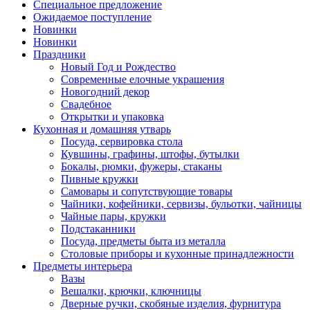
Специальное предложение
Ожидаемое поступление
Новинки
Новинки
Праздники
Новый Год и Рождество
Современные елочные украшения
Новогодний декор
Свадебное
Открытки и упаковка
Кухонная и домашняя утварь
Посуда, сервировка стола
Кувшины, графины, штофы, бутылки
Бокалы, рюмки, фужеры, стаканы
Пивные кружки
Самовары и сопутствующие товары
Чайники, кофейники, сервизы, бульотки, чайницы
Чайные пары, кружки
Подстаканники
Посуда, предметы быта из металла
Столовые приборы и кухонные принадлежности
Предметы интерьера
Вазы
Вешалки, крючки, ключницы
Дверные ручки, скобяные изделия, фурнитура