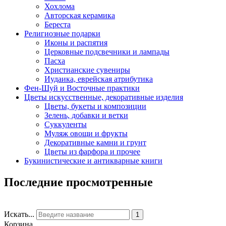
Хохлома
Авторская керамика
Береста
Религиозные подарки
Иконы и распятия
Церковные подсвечники и лампады
Пасха
Христианские сувениры
Иудаика, еврейская атрибутика
Фен-Шуй и Восточные практики
Цветы искусственные, декоративные изделия
Цветы, букеты и композиции
Зелень, добавки и ветки
Суккуленты
Муляж овощи и фрукты
Декоративные камни и грунт
Цветы из фарфора и прочее
Букинистические и антикварные книги
Последние просмотренные
Искать...
1
Корзина