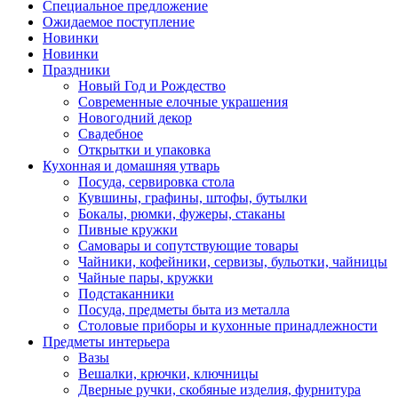
Специальное предложение
Ожидаемое поступление
Новинки
Новинки
Праздники
Новый Год и Рождество
Современные елочные украшения
Новогодний декор
Свадебное
Открытки и упаковка
Кухонная и домашняя утварь
Посуда, сервировка стола
Кувшины, графины, штофы, бутылки
Бокалы, рюмки, фужеры, стаканы
Пивные кружки
Самовары и сопутствующие товары
Чайники, кофейники, сервизы, бульотки, чайницы
Чайные пары, кружки
Подстаканники
Посуда, предметы быта из металла
Столовые приборы и кухонные принадлежности
Предметы интерьера
Вазы
Вешалки, крючки, ключницы
Дверные ручки, скобяные изделия, фурнитура