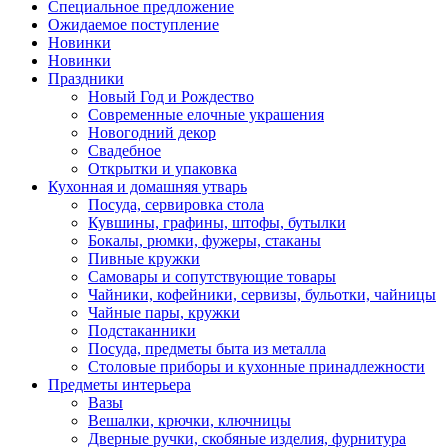
Специальное предложение
Ожидаемое поступление
Новинки
Новинки
Праздники
Новый Год и Рождество
Современные елочные украшения
Новогодний декор
Свадебное
Открытки и упаковка
Кухонная и домашняя утварь
Посуда, сервировка стола
Кувшины, графины, штофы, бутылки
Бокалы, рюмки, фужеры, стаканы
Пивные кружки
Самовары и сопутствующие товары
Чайники, кофейники, сервизы, бульотки, чайницы
Чайные пары, кружки
Подстаканники
Посуда, предметы быта из металла
Столовые приборы и кухонные принадлежности
Предметы интерьера
Вазы
Вешалки, крючки, ключницы
Дверные ручки, скобяные изделия, фурнитура