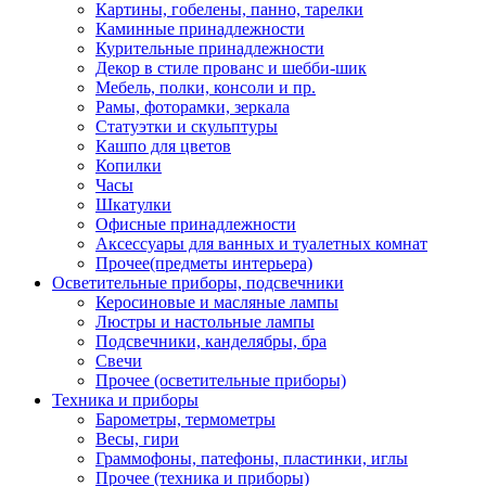
Картины, гобелены, панно, тарелки
Каминные принадлежности
Курительные принадлежности
Декор в стиле прованс и шебби-шик
Мебель, полки, консоли и пр.
Рамы, фоторамки, зеркала
Статуэтки и скульптуры
Кашпо для цветов
Копилки
Часы
Шкатулки
Офисные принадлежности
Аксессуары для ванных и туалетных комнат
Прочее(предметы интерьера)
Осветительные приборы, подсвечники
Керосиновые и масляные лампы
Люстры и настольные лампы
Подсвечники, канделябры, бра
Свечи
Прочее (осветительные приборы)
Техника и приборы
Барометры, термометры
Весы, гири
Граммофоны, патефоны, пластинки, иглы
Прочее (техника и приборы)