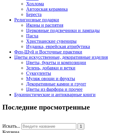
Хохлома
Авторская керамика
Береста
Религиозные подарки
Иконы и распятия
Церковные подсвечники и лампады
Пасха
Христианские сувениры
Иудаика, еврейская атрибутика
Фен-Шуй и Восточные практики
Цветы искусственные, декоративные изделия
Цветы, букеты и композиции
Зелень, добавки и ветки
Суккуленты
Муляж овощи и фрукты
Декоративные камни и грунт
Цветы из фарфора и прочее
Букинистические и антикварные книги
Последние просмотренные
Искать...
1
Корзина