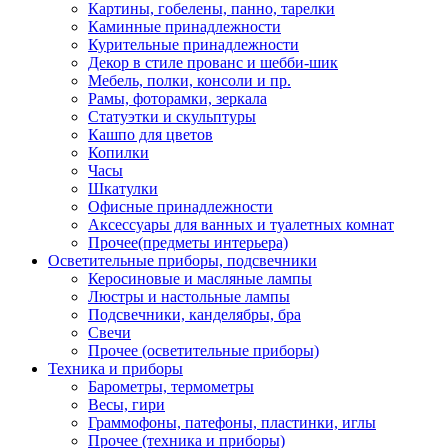
Картины, гобелены, панно, тарелки
Каминные принадлежности
Курительные принадлежности
Декор в стиле прованс и шебби-шик
Мебель, полки, консоли и пр.
Рамы, фоторамки, зеркала
Статуэтки и скульптуры
Кашпо для цветов
Копилки
Часы
Шкатулки
Офисные принадлежности
Аксессуары для ванных и туалетных комнат
Прочее(предметы интерьера)
Осветительные приборы, подсвечники
Керосиновые и масляные лампы
Люстры и настольные лампы
Подсвечники, канделябры, бра
Свечи
Прочее (осветительные приборы)
Техника и приборы
Барометры, термометры
Весы, гири
Граммофоны, патефоны, пластинки, иглы
Прочее (техника и приборы)