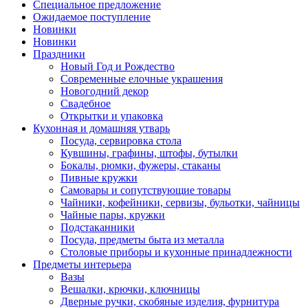
Специальное предложение
Ожидаемое поступление
Новинки
Новинки
Праздники
Новый Год и Рождество
Современные елочные украшения
Новогодний декор
Свадебное
Открытки и упаковка
Кухонная и домашняя утварь
Посуда, сервировка стола
Кувшины, графины, штофы, бутылки
Бокалы, рюмки, фужеры, стаканы
Пивные кружки
Самовары и сопутствующие товары
Чайники, кофейники, сервизы, бульотки, чайницы
Чайные пары, кружки
Подстаканники
Посуда, предметы быта из металла
Столовые приборы и кухонные принадлежности
Предметы интерьера
Вазы
Вешалки, крючки, ключницы
Дверные ручки, скобяные изделия, фурнитура