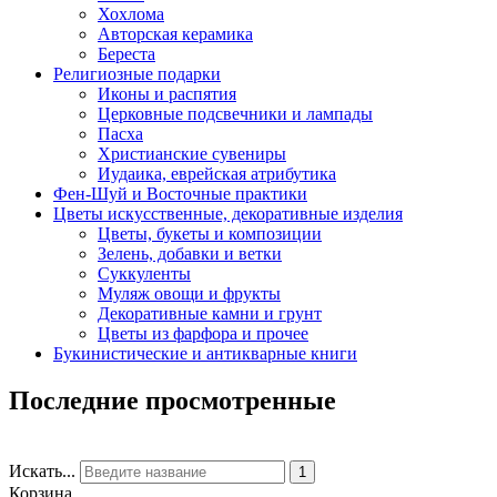
Хохлома
Авторская керамика
Береста
Религиозные подарки
Иконы и распятия
Церковные подсвечники и лампады
Пасха
Христианские сувениры
Иудаика, еврейская атрибутика
Фен-Шуй и Восточные практики
Цветы искусственные, декоративные изделия
Цветы, букеты и композиции
Зелень, добавки и ветки
Суккуленты
Муляж овощи и фрукты
Декоративные камни и грунт
Цветы из фарфора и прочее
Букинистические и антикварные книги
Последние просмотренные
Искать...
1
Корзина