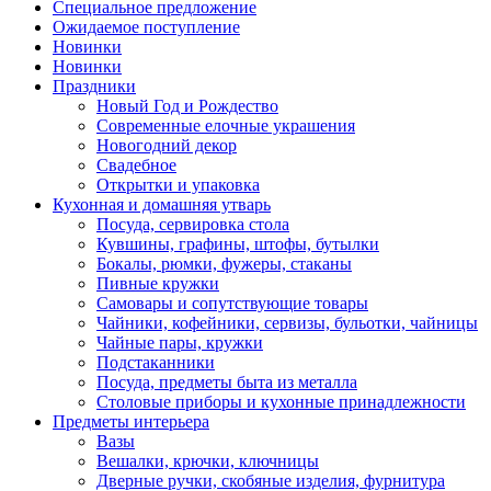
Специальное предложение
Ожидаемое поступление
Новинки
Новинки
Праздники
Новый Год и Рождество
Современные елочные украшения
Новогодний декор
Свадебное
Открытки и упаковка
Кухонная и домашняя утварь
Посуда, сервировка стола
Кувшины, графины, штофы, бутылки
Бокалы, рюмки, фужеры, стаканы
Пивные кружки
Самовары и сопутствующие товары
Чайники, кофейники, сервизы, бульотки, чайницы
Чайные пары, кружки
Подстаканники
Посуда, предметы быта из металла
Столовые приборы и кухонные принадлежности
Предметы интерьера
Вазы
Вешалки, крючки, ключницы
Дверные ручки, скобяные изделия, фурнитура