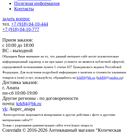
Полезная информация
Контакты
задать вопрос
тел.
+7 (918)
04-10-444
+7 (918)
04-10-777
Прием заказов:
с
10:00
до
18:00
ВС - выходной
Обращаем Ваше внимание на то, что данный интернет-сайт носит исключительно
информационный характер и ни при каких условичх не является публичной офертой,
определяемой положениями пункта 1 статьи 437 Гражданского кодекса Российской
Федерации. Для получения подробной информации о наличии и стоимости указанных
товаров и (или) услуг, пожалуйста, обращайтесь на
krk84@bk.ru
(
krk84@yandex.ru
)
Доставка заказов:
г. Анапа
пн-сб
10:00-19:00
Другие регионы - по договоренности
почта:
krk84@bk.ru
vk
: /kupec_anapa
Категорически запрещается копирование и другие действия с фото и другими
материалами сайта!!!
Только с разрешания администрации сайта www.kupec-anapa.ru
Copyright © 2016-2026 Антикварный магазин “Купеческая