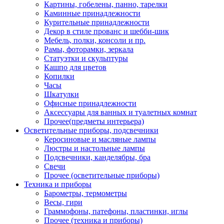
Картины, гобелены, панно, тарелки
Каминные принадлежности
Курительные принадлежности
Декор в стиле прованс и шебби-шик
Мебель, полки, консоли и пр.
Рамы, фоторамки, зеркала
Статуэтки и скульптуры
Кашпо для цветов
Копилки
Часы
Шкатулки
Офисные принадлежности
Аксессуары для ванных и туалетных комнат
Прочее(предметы интерьера)
Осветительные приборы, подсвечники
Керосиновые и масляные лампы
Люстры и настольные лампы
Подсвечники, канделябры, бра
Свечи
Прочее (осветительные приборы)
Техника и приборы
Барометры, термометры
Весы, гири
Граммофоны, патефоны, пластинки, иглы
Прочее (техника и приборы)