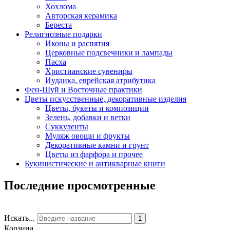
Хохлома
Авторская керамика
Береста
Религиозные подарки
Иконы и распятия
Церковные подсвечники и лампады
Пасха
Христианские сувениры
Иудаика, еврейская атрибутика
Фен-Шуй и Восточные практики
Цветы искусственные, декоративные изделия
Цветы, букеты и композиции
Зелень, добавки и ветки
Суккуленты
Муляж овощи и фрукты
Декоративные камни и грунт
Цветы из фарфора и прочее
Букинистические и антикварные книги
Последние просмотренные
Искать...
1
Корзина