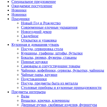
Специальное предложение
Ожидаемое поступление
Новинки
Новинки
Праздники
Новый Год и Рождество
Современные елочные украшения
Новогодний декор
Свадебное
Открытки и упаковка
Кухонная и домашняя утварь
Посуда, сервировка стола
Кувшины, графины, штофы, бутылки
Бокалы, рюмки, фужеры, стаканы
Пивные кружки
Самовары и сопутствующие товары
Чайники, кофейники, сервизы, бульотки, чайницы
Чайные пары, кружки
Подстаканники
Посуда, предметы быта из металла
Столовые приборы и кухонные принадлежности
Предметы интерьера
Вазы
Вешалки, крючки, ключницы
Дверные ручки, скобяные изделия, фурнитура