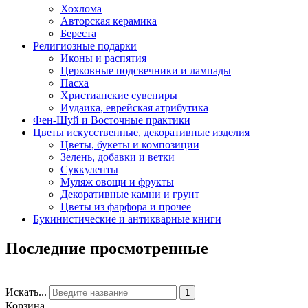
Хохлома
Авторская керамика
Береста
Религиозные подарки
Иконы и распятия
Церковные подсвечники и лампады
Пасха
Христианские сувениры
Иудаика, еврейская атрибутика
Фен-Шуй и Восточные практики
Цветы искусственные, декоративные изделия
Цветы, букеты и композиции
Зелень, добавки и ветки
Суккуленты
Муляж овощи и фрукты
Декоративные камни и грунт
Цветы из фарфора и прочее
Букинистические и антикварные книги
Последние просмотренные
Искать...
1
Корзина