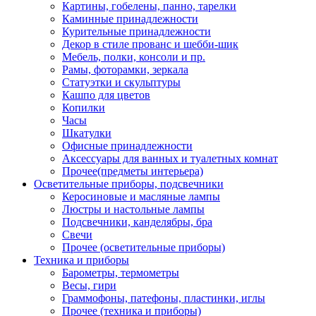
Картины, гобелены, панно, тарелки
Каминные принадлежности
Курительные принадлежности
Декор в стиле прованс и шебби-шик
Мебель, полки, консоли и пр.
Рамы, фоторамки, зеркала
Статуэтки и скульптуры
Кашпо для цветов
Копилки
Часы
Шкатулки
Офисные принадлежности
Аксессуары для ванных и туалетных комнат
Прочее(предметы интерьера)
Осветительные приборы, подсвечники
Керосиновые и масляные лампы
Люстры и настольные лампы
Подсвечники, канделябры, бра
Свечи
Прочее (осветительные приборы)
Техника и приборы
Барометры, термометры
Весы, гири
Граммофоны, патефоны, пластинки, иглы
Прочее (техника и приборы)