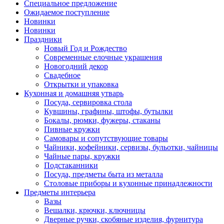
Специальное предложение
Ожидаемое поступление
Новинки
Новинки
Праздники
Новый Год и Рождество
Современные елочные украшения
Новогодний декор
Свадебное
Открытки и упаковка
Кухонная и домашняя утварь
Посуда, сервировка стола
Кувшины, графины, штофы, бутылки
Бокалы, рюмки, фужеры, стаканы
Пивные кружки
Самовары и сопутствующие товары
Чайники, кофейники, сервизы, бульотки, чайницы
Чайные пары, кружки
Подстаканники
Посуда, предметы быта из металла
Столовые приборы и кухонные принадлежности
Предметы интерьера
Вазы
Вешалки, крючки, ключницы
Дверные ручки, скобяные изделия, фурнитура