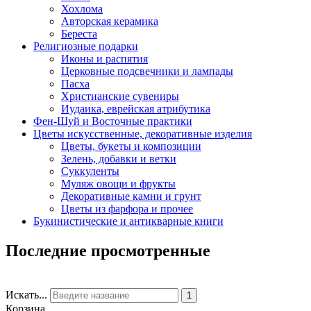
Хохлома
Авторская керамика
Береста
Религиозные подарки
Иконы и распятия
Церковные подсвечники и лампады
Пасха
Христианские сувениры
Иудаика, еврейская атрибутика
Фен-Шуй и Восточные практики
Цветы искусственные, декоративные изделия
Цветы, букеты и композиции
Зелень, добавки и ветки
Суккуленты
Муляж овощи и фрукты
Декоративные камни и грунт
Цветы из фарфора и прочее
Букинистические и антикварные книги
Последние просмотренные
Искать...
1
Корзина