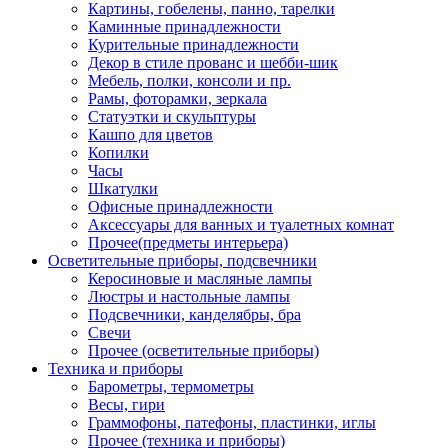
Картины, гобелены, панно, тарелки
Каминные принадлежности
Курительные принадлежности
Декор в стиле прованс и шебби-шик
Мебель, полки, консоли и пр.
Рамы, фоторамки, зеркала
Статуэтки и скульптуры
Кашпо для цветов
Копилки
Часы
Шкатулки
Офисные принадлежности
Аксессуары для ванных и туалетных комнат
Прочее(предметы интерьера)
Осветительные приборы, подсвечники
Керосиновые и масляные лампы
Люстры и настольные лампы
Подсвечники, канделябры, бра
Свечи
Прочее (осветительные приборы)
Техника и приборы
Барометры, термометры
Весы, гири
Граммофоны, патефоны, пластинки, иглы
Прочее (техника и приборы)