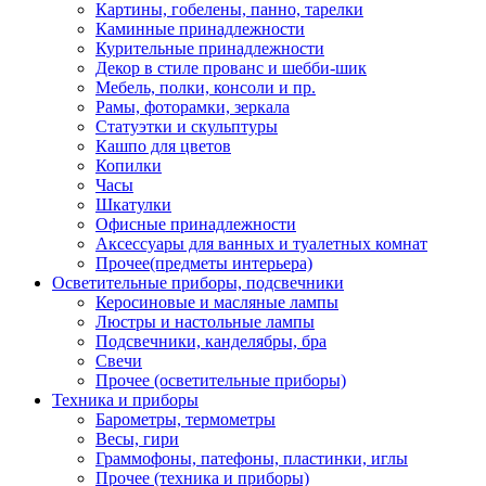
Картины, гобелены, панно, тарелки
Каминные принадлежности
Курительные принадлежности
Декор в стиле прованс и шебби-шик
Мебель, полки, консоли и пр.
Рамы, фоторамки, зеркала
Статуэтки и скульптуры
Кашпо для цветов
Копилки
Часы
Шкатулки
Офисные принадлежности
Аксессуары для ванных и туалетных комнат
Прочее(предметы интерьера)
Осветительные приборы, подсвечники
Керосиновые и масляные лампы
Люстры и настольные лампы
Подсвечники, канделябры, бра
Свечи
Прочее (осветительные приборы)
Техника и приборы
Барометры, термометры
Весы, гири
Граммофоны, патефоны, пластинки, иглы
Прочее (техника и приборы)